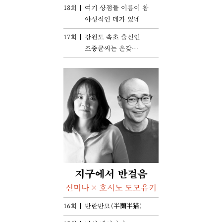
18회
여기 상점들 이름이 참
야성적인 데가 있네
17회
강원도 속초 출신인
조중균씨는 온갖
생선들 사이에서
성장했고 밥상에도
그런 재료의 반찬들이
올라왔다
지구에서 반걸음
신미나 × 호시노 도모유키
16회
반란반묘(半蘭半猫)