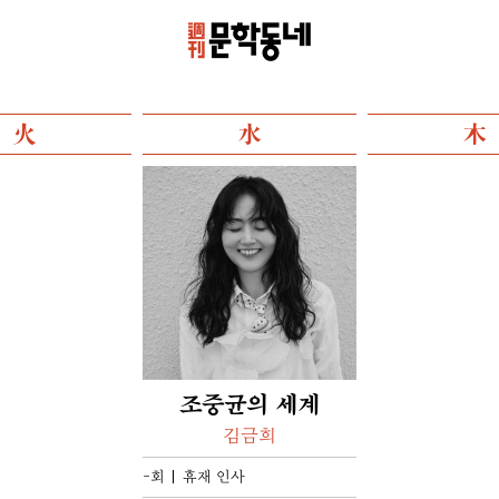
火
水
木
조중균의 세계
김금희
-회
휴재 인사