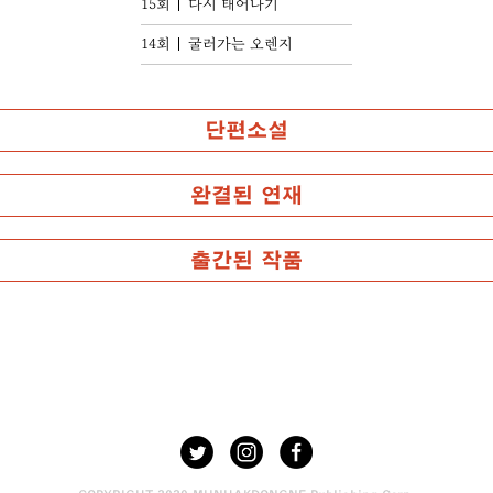
15회
다시 태어나기
14회
굴러가는 오렌지
단편소설
완결된 연재
출간된 작품