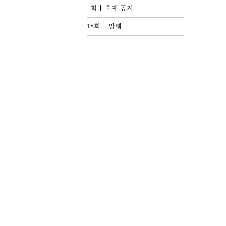
-회
휴재 공지
18회
발뺌