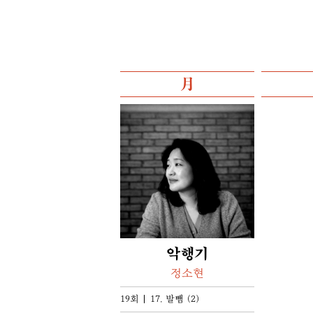
月
악행기
정소현
19회
17. 발뺌 (2)