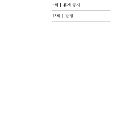
-회
휴재 공지
18회
발뺌