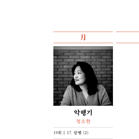
月
악행기
정소현
19회
17. 발뺌 (2)