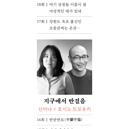
18회
여기 상점들 이름이 참
야성적인 데가 있네
17회
강원도 속초 출신인
조중균씨는 온갖
생선들 사이에서
성장했고 밥상에도
그런 재료의 반찬들이
올라왔다
지구에서 반걸음
신미나 × 호시노 도모유키
16회
반란반묘(半蘭半猫)