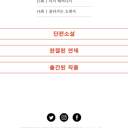
15회
다시 태어나기
14회
굴러가는 오렌지
단편소설
완결된 연재
출간된 작품