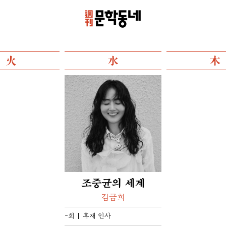
火
水
木
조중균의 세계
김금희
-회
휴재 인사