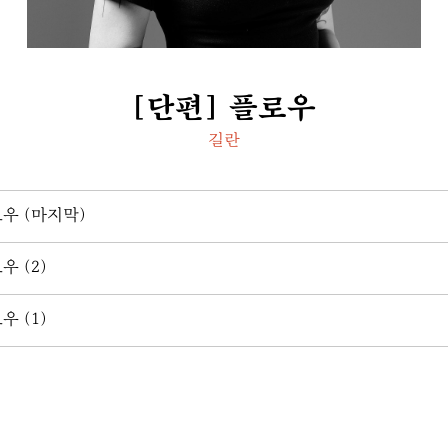
[단편] 플로우
길란
우 (마지막)
우 (2)
우 (1)