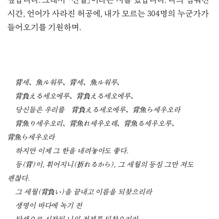
싶습니다. 그래서 「신월」이라는 시를 썼습니다. 나의 멈춰진
시간, 언어가 사라진 허공에, 내가 모르는 304명의 누군가가
들어오기를 기원하며.
背세、魚ル워루、背세、魚ル워루、
背負える세오에루、背負える세오에루、
당신들은 우리를 背負える세오에루、背魚ら세우오라
背魚り세우오리、背魚れ세우오레、背魚る세우오루、
背魚ら세우오라
하지만 이제 그 한을 내려놓아도 좋다.
등(背)이, 휘어지니(折れるから), 그 세월의 등짐 그만 져도
괜찮다.
그 세월(背負い)을 끝내고 이름을 되찾으리라
생명이 바다에 녹기 전