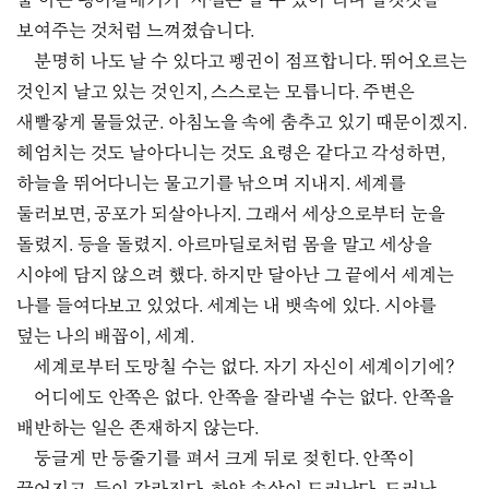
줄 아는 괭이갈매기가 “사실은 날 수 있어”라며 날갯짓을
보여주는 것처럼 느껴졌습니다.
분명히 나도 날 수 있다고 펭귄이 점프합니다. 뛰어오르는
것인지 날고 있는 것인지, 스스로는 모릅니다. 주변은
새빨갛게 물들었군. 아침노을 속에 춤추고 있기 때문이겠지.
헤엄치는 것도 날아다니는 것도 요령은 같다고 각성하면,
하늘을 뛰어다니는 물고기를 낚으며 지내지. 세계를
둘러보면, 공포가 되살아나지. 그래서 세상으로부터 눈을
돌렸지. 등을 돌렸지. 아르마딜로처럼 몸을 말고 세상을
시야에 담지 않으려 했다. 하지만 달아난 그 끝에서 세계는
나를 들여다보고 있었다. 세계는 내 뱃속에 있다. 시야를
덮는 나의 배꼽이, 세계.
세계로부터 도망칠 수는 없다. 자기 자신이 세계이기에?
어디에도 안쪽은 없다. 안쪽을 잘라낼 수는 없다. 안쪽을
배반하는 일은 존재하지 않는다.
둥글게 만 등줄기를 펴서 크게 뒤로 젖힌다. 안쪽이