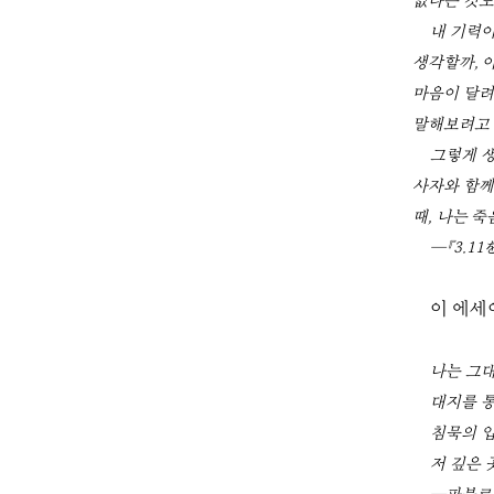
없다는 것도
내 기력이
생각할까, 
마음이 달려
말해보려고
그렇게 생
사자와 함께
때, 나는 
―『3.11
이 에세
나는 그대
대지를 
침묵의 입
저 깊은 