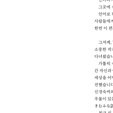
신미나씨
그곳에 
언어로 
사람들에게
한번 이 
그저께,
소중한 작
다녀왔습
가톨릭 
간 자신과
세상을 어
전했습니다
신경숙씨와
우물이 있는
きむふな訳,