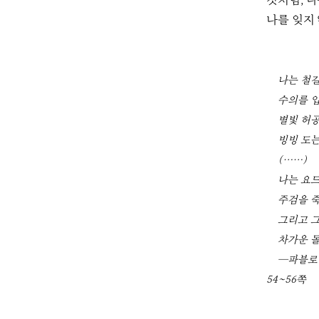
것처럼, 
나를 잊지
나는 철길
수의를 입
별빛 허
빙빙 도는
(……)
나는 요드
주검을 
그리고 
차가운 
―파블로 
54~56쪽