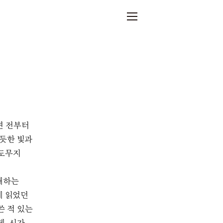
년 전부터
 듯한 빛과
 도무지
재하는
에 읽었던
쓴 적 있는