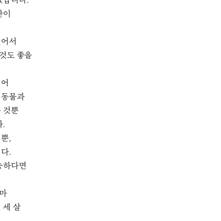
았습니다.
간이
싶어서
 것도 좋을
되어
 동물과
 것뿐
다.
뿐,
니다.
가능하다면
시마
 세 살