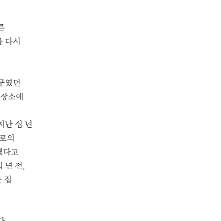
른
를 다시
친구였던
 장소에
지난 십 년
으로의
했다고
년 전,
 집