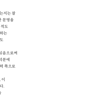
었는지는 잘
한 문명을
 적도
각하는
”도
 읽음으로써
 덕분에
폭력 쪽으로
 이
다.
을