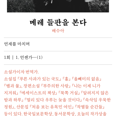
메레 들판을 본다
배수아
연재를 마치며
1회
1. 언젠가―(1)
소설가이자 번역가.

소설집 『푸른 사과가 있는 국도』 『훌』 『올빼미의 없음』  
『뱀과 물』, 장편소설 『부주의한 사랑』 『나는 이제 니가 
지겨워』 『에세이스트의 책상』 『북쪽 거실』 『알려지지 않은 
밤과 하루』 『멀리 있다 우루는 늦을 것이다』 『속삭임 우묵한 
정원』, 산문집 『처음 보는 유목민 여인』 『작별들 순간들』 
등이 있다. 한국일보문학상, 동서문학상, 오늘의 작가상을 